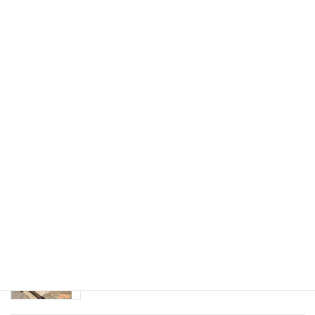
大熊町から郡山市寺院墓地への改葬。板碑型
の石碑を模した新しいお墓への建て替え
郡山市東山霊園規格墓地で寿陵墓を建立！銀
色の彫刻が映える、華やかなお墓
郡山市寺院墓地にて、古い和型墓石の面影を
残しつつお参りしやすく建て替え。インド産
アーバングレー