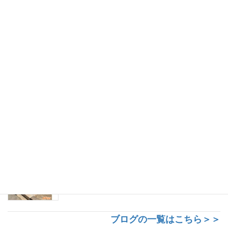
大熊町から郡山市寺院墓地への改葬。板碑型
の石碑を模した新しいお墓への建て替え
郡山市東山霊園規格墓地で寿陵墓を建立！銀
色の彫刻が映える、華やかなお墓
郡山市寺院墓地にて、古い和型墓石の面影を
残しつつお参りしやすく建て替え。インド産
アーバングレー
ブログの一覧はこちら＞＞